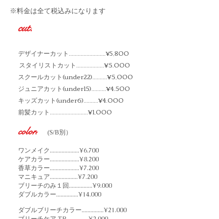
※料金は全て税込みになります
cut.
デザイナーカット.........................
,800
¥5
スタイリストカット
...................¥5.000
スクールカット(under22)..........¥5,000
ジュニアカット(under15)..........¥4.500
キッズカット(under6)..........
¥4
.0
00
前髪カット
..........................¥1,000
color.
(S/B別）
ワンメイク....................¥6.700
ケアカラー....................¥8.200
香草カラー....................¥7.200
マニキュア...................¥7.200
​ブリーチのみ１回
................¥9.000
ダブルカラー...............¥14.000
ダブルブリーチカラー...............¥21.000
​ブリーチケア TR...............¥2,000