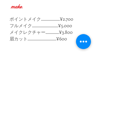
make.
ポイントメイク.....................¥2.700
フルメイク.............................¥5.000
​メイクレクチャー...............¥3.800
眉カット................................¥600
※ ブロー、セット、メイクは割引対象外
※ 早朝料金 ３０分毎７００円
※ 料金は全て税込み料金です