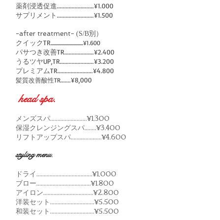
薬剤浸透促進.........................¥1.000
サプリメント.........................¥1.500
-after treatment-
(S/B別）
クイックTR
.................................¥1.600
パサつき改善TR....................¥2.400
うるツヤUP,TR.......................¥3.200
プレミアムTR........................¥4.800
......
.¥8,000
髪質改善酸性TR
head spa.
メンズスパ.........................¥1,300
保湿クレンジングスパ........¥3.400
リフトアップスパ.....................¥4.600
styling menu.
ドライ......................................¥1,000
ブロー.....................................¥1.800
アイロン..................................¥2.800
洋装セット..............................¥5.500
和装セット..............................¥5.50
0